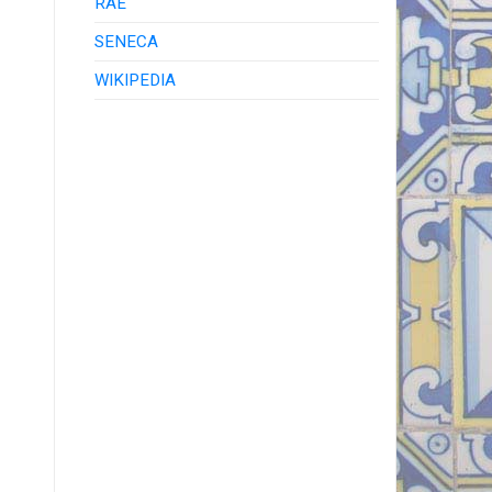
RAE
SENECA
WIKIPEDIA