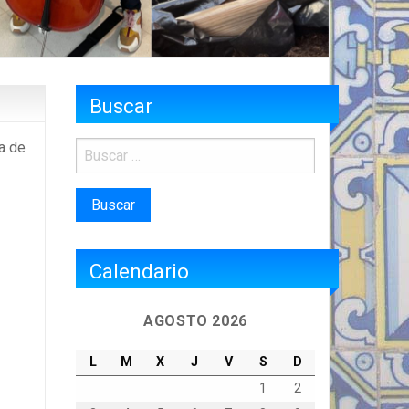
Buscar
a de
Calendario
AGOSTO 2026
L
M
X
J
V
S
D
1
2