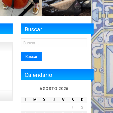
Buscar
Calendario
AGOSTO 2026
L
M
X
J
V
S
D
1
2