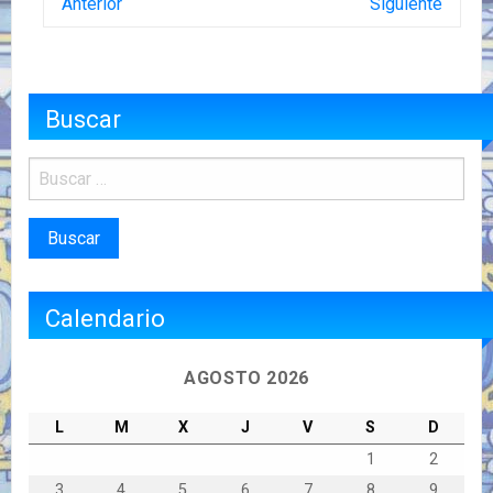
Anterior
Siguiente
Buscar
Calendario
AGOSTO 2026
L
M
X
J
V
S
D
1
2
3
4
5
6
7
8
9