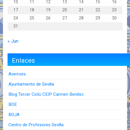
10
11
12
13
14
15
16
17
18
19
20
21
22
23
24
25
26
27
28
29
30
31
« Jun
Enlaces
Averroes
Ayuntamiento de Sevilla
Blog Tercer Ciclo CEIP Carmen Benítez
BOE
BOJA
Centro de Profesores Sevilla