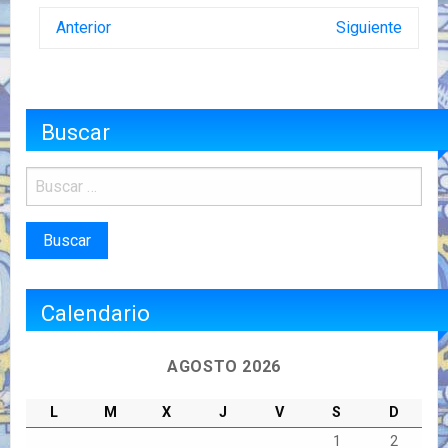
Anterior
Siguiente
Buscar
Calendario
AGOSTO 2026
L
M
X
J
V
S
D
1
2