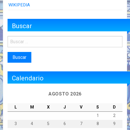
WIKIPEDIA
Buscar
Calendario
AGOSTO 2026
L
M
X
J
V
S
D
1
2
3
4
5
6
7
8
9