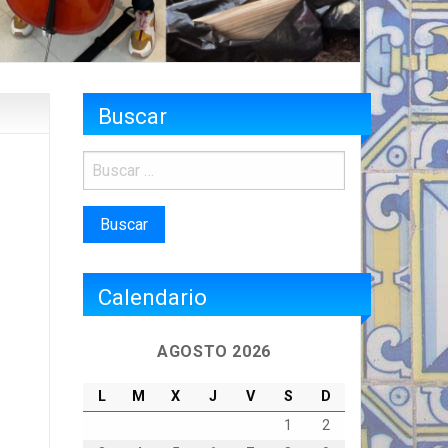
Buscar
Calendario
AGOSTO 2026
L
M
X
J
V
S
D
1
2