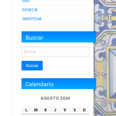
RAE
SENECA
WIKIPEDIA
Buscar
Calendario
AGOSTO 2026
L
M
X
J
V
S
D