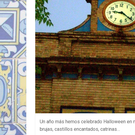
Un año más hemos celebrado Halloween en nues
brujas, castillos encantados, catrinas…