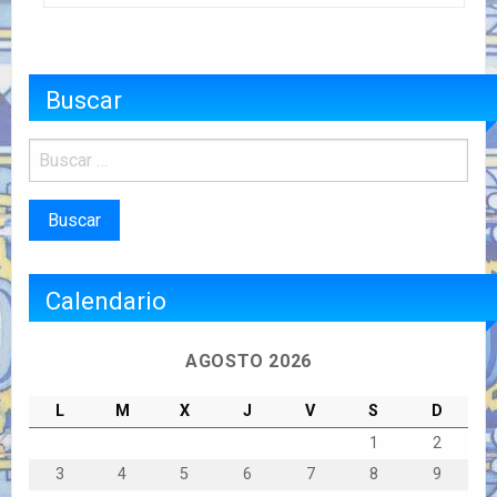
Buscar
Calendario
AGOSTO 2026
L
M
X
J
V
S
D
1
2
3
4
5
6
7
8
9