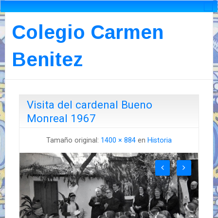
Colegio Carmen
Benitez
Visita del cardenal Bueno
Monreal 1967
Tamaño original:
1400 × 884
en
Historia